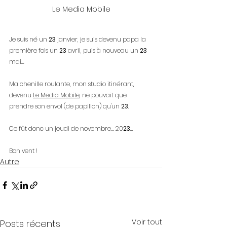
Le Media Mobile
Je suis né un 
23
 janvier, je suis devenu papa la 
première fois un 
23
 avril, puis à nouveau un 
23
mai... 
Ma chenille roulante, mon studio itinérant, 
devenu 
Le Media Mobile
, ne pouvait que 
prendre son envol (de papillon) qu'un 
23
. 
Ce fût donc un jeudi de novembre... 20
23
...
Bon vent !
Autre
Voir tout
Posts récents