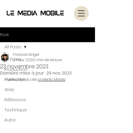
Le Media Mobile
Post
All Posts
Francois Singer
All Posts
27 nov. 2023
1 min de lecture
23 novembre 2023
Production
Dernière mise à jour :
29 nov. 2023
Formation
Publication du site 
Le Media Mobile
Web
Référence
Technique
Autre