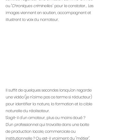
ou "
Chroniques criminelles
"
pour le constater... Les 
images viennent en soutien, accompagnent et 
illustrent la voix du narrateur.
Il suffit de quelques secondes lorsqu'on regarde 
une vidéo (je n'aime pas ce terme si réducteur) 
pour identifier la nature, la formation et la cible 
naturelle du réalisateur.
S'agit-il d'un amateur, plus ou moins doué ? 
D'un professionnel qui travaille dans une boite 
de production locale, commerciale ou 
institutionnelle ? Ou est-il vraiment du "métier", 