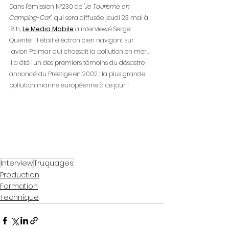
Dans l'émission N°230 de "
Je Tourisme en 
Camping-Car
", qui sera diffusée jeudi 23 mai à 
18 h, 
Le Media Mobile
 a interviewé Serge 
Quentel. Il était électronicien navigant sur 
l'avion Polmar qui chassait la pollution en mer... 
Il a été l'un des premiers témoins du désastre 
annoncé du Prestige en 2002 : la plus grande 
pollution marine européenne à ce jour !
Interview
Truquages
Production
Formation
Technique