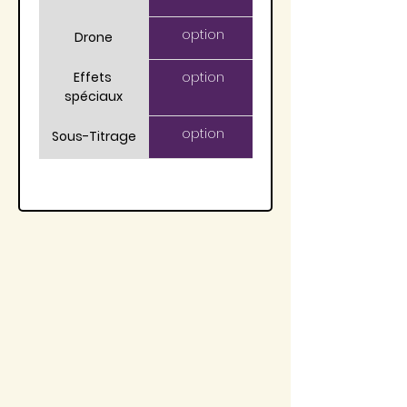
option
Drone
Effets 
option
spéciaux
option
Sous-Titrage