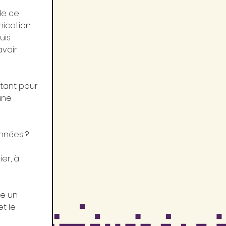
de ce 
ation... 
uis 
voir 
tant pour 
une 
nnées ? 
er, à 
e un 
et le 
 