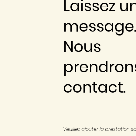
Laissez u
message
Nous
prendron
contact.
Veuillez ajouter la prestation s