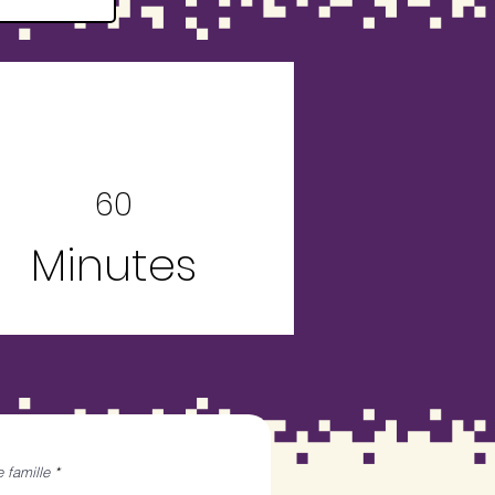
60
Minutes
 famille