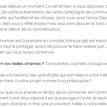
sez depuis un moment. Ce serait bien si vous disposiez 
, de cette présentation, de cette campagne de communic
utile, qui faciliterait les choses, dont vous avez l'envie. Dep
déjà vous y réfléchissez, mais seul, sans aboutir et sans a
le début de sa concrétisation...
 humain est à prendre en compte. Votre projet est impor
us faut le partager avant de pouvoir le faire réaliser par 
n qui vous aurez confiance. 
nt vos réelles attentes ?
 Conscientes, cachées, insoupco
e vos besoins, des spécificités qui sont liées à votre méti
ir-faire, à votre projet comme à sa philosophie ?
e, que vous prenez le temps de lui consacrer, est comm
nt. Il doit être valorisé. Il est le passage à l'acte : le seul 
yen d’obtenir, in fine, une production fidèle à votre idée.