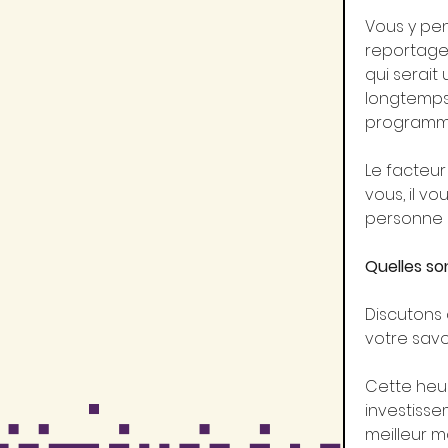
Vous y pen
reportage
qui serait 
longtemps 
programmé 
Le facteur
vous, il vo
personne e
Quelles so
Discutons d
votre savo
Cette heur
investisseme
meilleur mo