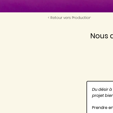
< Retour vers Production
Nous a
Co
Du désir à
projet bien
Prendre en