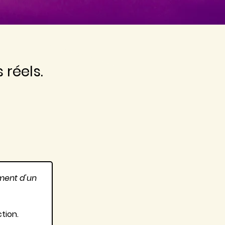
réels.
ion
ment d'un 
tion.