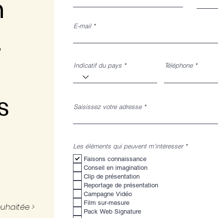
n
E-mail
.
Indicatif du pays
Téléphone
s
Saisissez votre adresse
O
Les éléments qui peuvent m'intéresser
*
b
l
Faisons connaissance
i
Conseil en imagination
g
Clip de présentation
a
t
Reportage de présentation
o
Campagne Vidéo
i
r
Film sur-mesure
ouhaitée >
e
Pack Web Signature