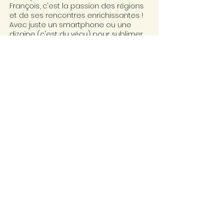
François, c'est la passion des régions
et de ses rencontres enrichissantes !
Avec juste un smartphone ou une
dizaine (c'est du vécu) pour sublimer
un reportage ou une interview !
Et 1...! et 2...! A quand le 3ème stage
vidéo ?"
"François est un homme de la
communication audiovisuelle
accessible et de qualité. Un formateur
avec les mots justes, de l’humour et le
respect des personnes. Avec lui la
formation se résume en une phrase :
Comment raconter une histoire
captivante avec pour outil un
smartphone ?"
Serge Quentel & Georges Favre
Stagiaires
Le Media Mobile